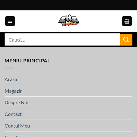
Skip
to
content
Caută
după:
MENIU PRINCIPAL
Acasa
Magazin
Despre Noi
Contact
Contul Meu